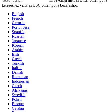
Nyomja meg az Enter billentyűt a
kereséshez vagy az ESC billentyűt a bezáráshoz
English
French
German
Portuguese
Spanish
Russian
Japanese
Korean
Arabic
Irish
Greek
Turkish
Italian
Danish
Romanian
Indonesian
Czech
Afrikaans
Swedish
Polish
Basque
Catalan