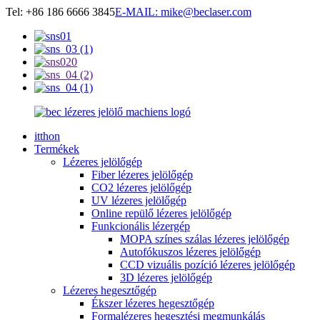
Tel: +86 186 6666 3845
E-MAIL: mike@beclaser.com
itthon
Termékek
Lézeres jelölőgép
Fiber lézeres jelölőgép
CO2 lézeres jelölőgép
UV lézeres jelölőgép
Online repülő lézeres jelölőgép
Funkcionális lézergép
MOPA színes szálas lézeres jelölőgép
Autofókuszos lézeres jelölőgép
CCD vizuális pozíció lézeres jelölőgép
3D lézeres jelölőgép
Lézeres hegesztőgép
Ékszer lézeres hegesztőgép
Formalézeres hegesztési megmunkálás