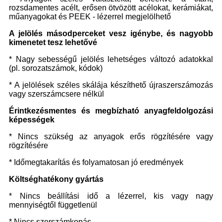
rozsdamentes acélt, erősen ötvözött acélokat, kerámiákat,
műanyagokat és PEEK - lézerrel megjelölhető
A jelölés másodperceket vesz igénybe, és nagyobb
kimenetet tesz lehetővé
* Nagy sebességű jelölés lehetséges változó adatokkal
(pl. sorozatszámok, kódok)
* A jelölések széles skálája készíthető újraszerszámozás
vagy szerszámcsere nélkül
Érintkezésmentes és megbízható anyagfeldolgozási
képességek
* Nincs szükség az anyagok erős rögzítésére vagy
rögzítésére
* Időmegtakarítás és folyamatosan jó eredmények
Költséghatékony gyártás
* Nincs beállítási idő a lézerrel, kis vagy nagy
mennyiségtől függetlenül
* Nincs szerszámkopás