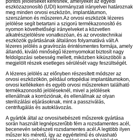
pontos jelöléseket keresnek, amelyeket az egyedi
eszközazonosító (UDI) kormányzati irányelvei határoznak
meg minden orvosi eszközön, implantátumon,
szerszámon és műszeren.Az orvosi eszközök lézeres
jelölése segít betartani a szigorú termékazonosító és
nyomon követhetőségi irányelveket a közvetlen
alkatrészjelölésre vonatkozóan, és az orvostechnikai
eszközök gyártásának általános folyamatává vált.A
lézeres jelölés a gravírozás érintésmentes formája, amely
állandó, kiváló minőségű lézernyomokat biztosít nagy
feldolgozási sebesség mellett, miközben kiküszöböli a
megjelölt részek esetleges sérülését vagy feszültségét.
A lézeres jelölés az előnyben részesített módszer az
orvosi eszközökön, például ortopédiai implantátumokon,
orvosi kellékeken és egyéb orvosi műszereken található
termékazonosító jelöléseknél, mivel a jelölések
ellenállnak a korróziónak, és ellenállnak az olyan
sterilizálási eljárásoknak, mint a passziválás,
centrifugálás és autoklávozás.
A gyártók által az orvosi/sebészeti műszerek gyártása
során használt legnépszerűbb fém a rozsdamentes acél,
becenevén sebészeti rozsdamentes acél.A legtöbb ilyen
műszer kis méretű, így az egyértelmű és olvasható