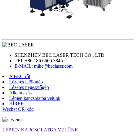
SHENZHEN BEC LASER TECH CO., LTD
TEL:
+86 186 6666 3845
E-MAIL: mike@beclaser.com
A BEC-ről
Lézeres jelölőgép
Lézeres hegesztőgép
Alkalmazás
Lépjen kapcsolatba velünk
HÍREK
Wechat QR-kód
LÉPJEN KAPCSOLATBA VELÜNK