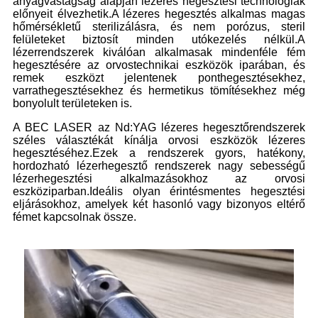
anyagvastagság alapján lézeres hegesztési technológiák
előnyeit élvezhetik.A lézeres hegesztés alkalmas magas
hőmérsékletű sterilizálásra, és nem porózus, steril
felületeket biztosít minden utókezelés nélkül.A
lézerrendszerek kiválóan alkalmasak mindenféle fém
hegesztésére az orvostechnikai eszközök iparában, és
remek eszközt jelentenek ponthegesztésekhez,
varrathegesztésekhez és hermetikus tömítésekhez még
bonyolult területeken is.
A BEC LASER az Nd:YAG lézeres hegesztőrendszerek
széles választékát kínálja orvosi eszközök lézeres
hegesztéséhez.Ezek a rendszerek gyors, hatékony,
hordozható lézerhegesztő rendszerek nagy sebességű
lézerhegesztési alkalmazásokhoz az orvosi
eszköziparban.Ideális olyan érintésmentes hegesztési
eljárásokhoz, amelyek két hasonló vagy bizonyos eltérő
fémet kapcsolnak össze.