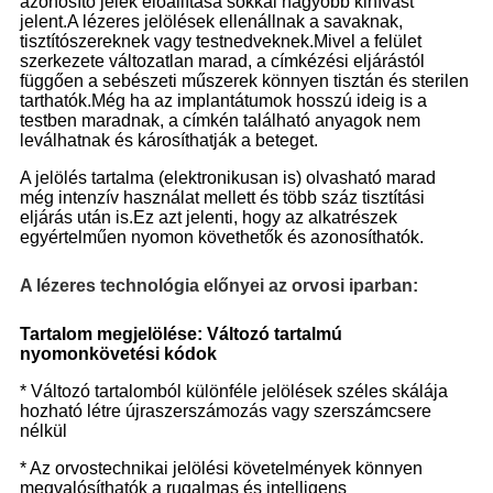
azonosító jelek előállítása sokkal nagyobb kihívást
jelent.A lézeres jelölések ellenállnak a savaknak,
tisztítószereknek vagy testnedveknek.Mivel a felület
szerkezete változatlan marad, a címkézési eljárástól
függően a sebészeti műszerek könnyen tisztán és sterilen
tarthatók.Még ha az implantátumok hosszú ideig is a
testben maradnak, a címkén található anyagok nem
leválhatnak és károsíthatják a beteget.
A jelölés tartalma (elektronikusan is) olvasható marad
még intenzív használat mellett és több száz tisztítási
eljárás után is.Ez azt jelenti, hogy az alkatrészek
egyértelműen nyomon követhetők és azonosíthatók.
A lézeres technológia előnyei az orvosi iparban:
Tartalom megjelölése: Változó tartalmú
nyomonkövetési kódok
* Változó tartalomból különféle jelölések széles skálája
hozható létre újraszerszámozás vagy szerszámcsere
nélkül
* Az orvostechnikai jelölési követelmények könnyen
megvalósíthatók a rugalmas és intelligens