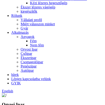
Kézi lézeres hegesztőgép
Ékszer lézeres vágógép
kiegészítők
Rólunk
Vállalati profil
Miért válasszon minket
Gyár
Alkalmazás
Anyagok
Fém
Nem fém
Orvosi Ipar
Csőipar
Ékszeripar
Csomagolóipar
Penészipar
Autóipar
hírek
Lépjen kapcsolatba velünk
GYIK
English
Orvosi Ipar