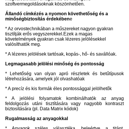
szoftvermegoldásoknak köszönhetően.
Állandó címkézés a nyomon követhetőség és a
minőségbiztosítás érdekében
e
* Az orvostechnikában a műszereket nagyon gyakran
tisztítják erős vegyszerekkel.Ezek a magas
követelmények gyakran csak lézeres jelölésekkel
valósíthatók meg.
* A lézeres jelölések tartósak, kopás-, hő- és savállóak.
Legmagasabb jelölési minőség és pontosság
* Lehetőség van olyan apró részletek és betűtípusok
létrehozására, amelyek jól olvashatóak
* A precíz és kis formák éles pontossággal jelölhetők
* A jelölési folyamatok kombinálhatók az anyag
feldolgozás utáni tisztítására vagy nagyobb kontraszt
biztosítására (pl. Data Matrix kódok)
Rugalmasság az anyagokkal
* Anyagok széles választéka, beleértve a titánt,