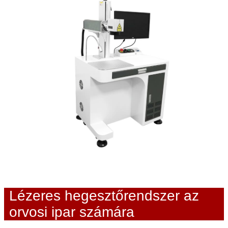
Lézeres hegesztőrendszer az
orvosi ipar számára