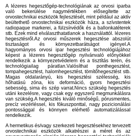
A lézeres hegesztőgép-technológiának az orvosi iparba
való bekerülése nagymértékben elősegítette az
orvostechnikai eszközök fejlesztését, mint például az aktív
beültethető orvostechnikai eszközök háza, a szívstentek
radiopaque markerei, a fülzsírvédők és a ballonkatéterek
stb. Ezek mind elválaszthatatlanok a használattól. lézeres
hegesztésről.Az orvosi műszerek hegesztése abszolút
tisztaságot és környezetbarátságot igényel.A
hagyományos orvosi ipar hegesztési technológiájához
képest a lézeres hegesztőgép nyilvánvaló előnyökkel
rendelkezik a környezetvédelem és a tisztítás terén, és
technológiailag páratlan.Valósíthat ponthegesztést,
tompahegesztést, halomhegesztést, tömítőhegesztést stb.
Magas oldalarányú, kis hegesztési szélesség, kis
hőhatású zóna, kis deformáció, gyors hegesztési
sebesség, sima és szép varrat.Nincs szükség hegesztés
utáni kezelésre, vagy csak egy egyszerű megmunkálásra
van szükség.A hegesztés kiváló minőségű, pórusmentes,
precíz vezérléssel, kis fókuszponttal, nagy pozicionálási
pontossággal és könnyen elérhető automatizálással
rendelkezik.
A hermetikus és/vagy szerkezeti hegesztésekhez tervezett
orvostechnikai eszközök alkatrészei a méret és az