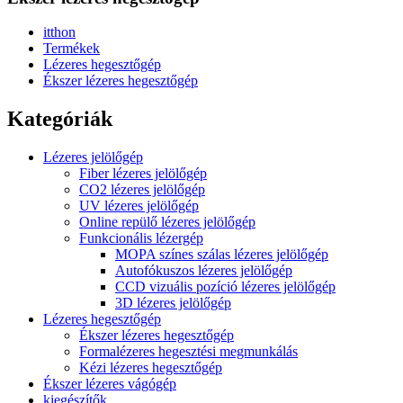
itthon
Termékek
Lézeres hegesztőgép
Ékszer lézeres hegesztőgép
Kategóriák
Lézeres jelölőgép
Fiber lézeres jelölőgép
CO2 lézeres jelölőgép
UV lézeres jelölőgép
Online repülő lézeres jelölőgép
Funkcionális lézergép
MOPA színes szálas lézeres jelölőgép
Autofókuszos lézeres jelölőgép
CCD vizuális pozíció lézeres jelölőgép
3D lézeres jelölőgép
Lézeres hegesztőgép
Ékszer lézeres hegesztőgép
Formalézeres hegesztési megmunkálás
Kézi lézeres hegesztőgép
Ékszer lézeres vágógép
kiegészítők