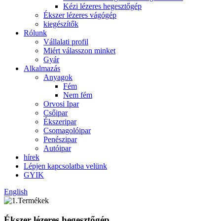
Kézi lézeres hegesztőgép
Ékszer lézeres vágógép
kiegészítők
Rólunk
Vállalati profil
Miért válasszon minket
Gyár
Alkalmazás
Anyagok
Fém
Nem fém
Orvosi Ipar
Csőipar
Ékszeripar
Csomagolóipar
Penészipar
Autóipar
hírek
Lépjen kapcsolatba velünk
GYIK
English
Ékszer lézeres hegesztőgép