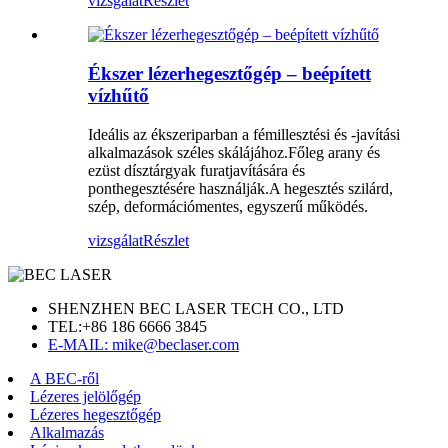
vizsgálat
Részlet
Ékszer lézerhegesztőgép – beépített
vízhűtő
Ideális az ékszeriparban a fémillesztési és -javítási
alkalmazások széles skálájához.Főleg arany és
ezüst dísztárgyak furatjavítására és
ponthegesztésére használják.A hegesztés szilárd,
szép, deformációmentes, egyszerű működés.
vizsgálat
Részlet
SHENZHEN BEC LASER TECH CO., LTD
TEL:
+86 186 6666 3845
E-MAIL: mike@beclaser.com
A BEC-ről
Lézeres jelölőgép
Lézeres hegesztőgép
Alkalmazás