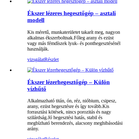
Ékszer lézeres hegesztőgép – asztali
modell
Kis méretű, munkaterületet takarít meg, nagyon
alkalmas ékszerboltnak.Főleg arany és ezüst
vagy más fémdíszek lyuk- és ponthegesztésénél
használják.
vizsgálat
Részlet
Ékszer lézerhegesztőgép – Külön
vízhűtő
Alkalmazható titán, ón, réz, nióbium, csipesz,
arany, ezüst hegesztésre és így tovább.Kis
forrasztási kötések, nincs porozitás és nagy
szilárdság.Jó hegesztési hatás, stabil és
megbízható berendezés, alacsony meghibásodási
arány.