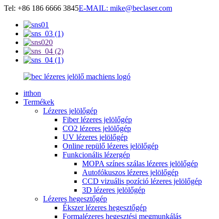
Tel: +86 186 6666 3845
E-MAIL: mike@beclaser.com
itthon
Termékek
Lézeres jelölőgép
Fiber lézeres jelölőgép
CO2 lézeres jelölőgép
UV lézeres jelölőgép
Online repülő lézeres jelölőgép
Funkcionális lézergép
MOPA színes szálas lézeres jelölőgép
Autofókuszos lézeres jelölőgép
CCD vizuális pozíció lézeres jelölőgép
3D lézeres jelölőgép
Lézeres hegesztőgép
Ékszer lézeres hegesztőgép
Formalézeres hegesztési megmunkálás