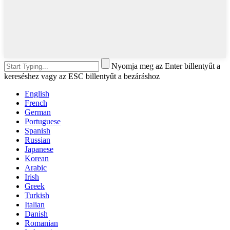
Nyomja meg az Enter billentyűt a
kereséshez vagy az ESC billentyűt a bezáráshoz
English
French
German
Portuguese
Spanish
Russian
Japanese
Korean
Arabic
Irish
Greek
Turkish
Italian
Danish
Romanian