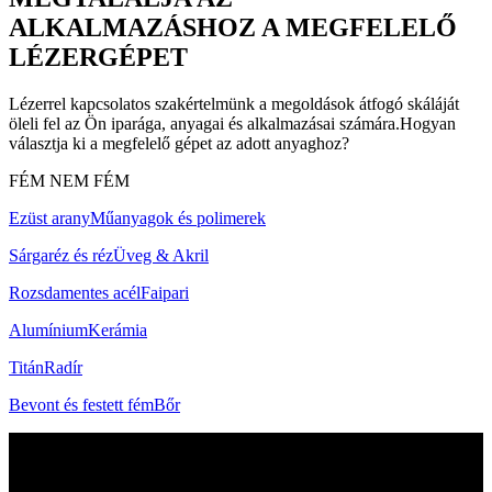
ALKALMAZÁSHOZ A MEGFELELŐ
LÉZERGÉPET
Lézerrel kapcsolatos szakértelmünk a megoldások átfogó skáláját
öleli fel az Ön iparága, anyagai és alkalmazásai számára.Hogyan
választja ki a megfelelő gépet az adott anyaghoz?
FÉM
NEM FÉM
Ezüst arany
Műanyagok és polimerek
Sárgaréz és réz
Üveg & Akril
Rozsdamentes acél
Faipari
Alumínium
Kerámia
Titán
Radír
Bevont és festett fém
Bőr