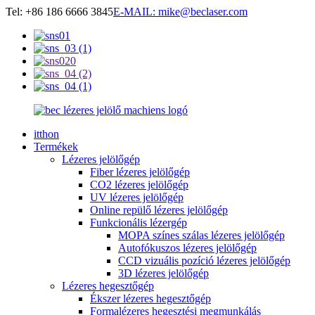
Tel: +86 186 6666 3845
E-MAIL: mike@beclaser.com
itthon
Termékek
Lézeres jelölőgép
Fiber lézeres jelölőgép
CO2 lézeres jelölőgép
UV lézeres jelölőgép
Online repülő lézeres jelölőgép
Funkcionális lézergép
MOPA színes szálas lézeres jelölőgép
Autofókuszos lézeres jelölőgép
CCD vizuális pozíció lézeres jelölőgép
3D lézeres jelölőgép
Lézeres hegesztőgép
Ékszer lézeres hegesztőgép
Formalézeres hegesztési megmunkálás