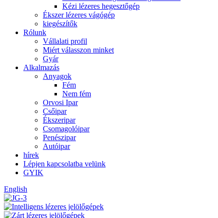
Kézi lézeres hegesztőgép
Ékszer lézeres vágógép
kiegészítők
Rólunk
Vállalati profil
Miért válasszon minket
Gyár
Alkalmazás
Anyagok
Fém
Nem fém
Orvosi Ipar
Csőipar
Ékszeripar
Csomagolóipar
Penészipar
Autóipar
hírek
Lépjen kapcsolatba velünk
GYIK
English