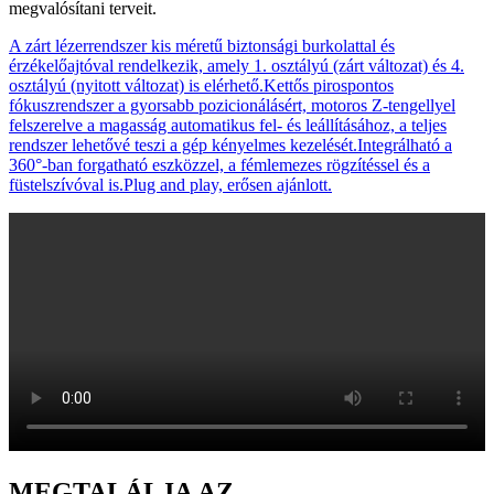
megvalósítani terveit.
A zárt lézerrendszer kis méretű biztonsági burkolattal és
érzékelőajtóval rendelkezik, amely 1. osztályú (zárt változat) és 4.
osztályú (nyitott változat) is elérhető.Kettős pirospontos
fókuszrendszer a gyorsabb pozicionálásért, motoros Z-tengellyel
felszerelve a magasság automatikus fel- és leállításához, a teljes
rendszer lehetővé teszi a gép kényelmes kezelését.Integrálható a
360°-ban forgatható eszközzel, a fémlemezes rögzítéssel és a
füstelszívóval is.Plug and play, erősen ajánlott.
MEGTALÁLJA AZ