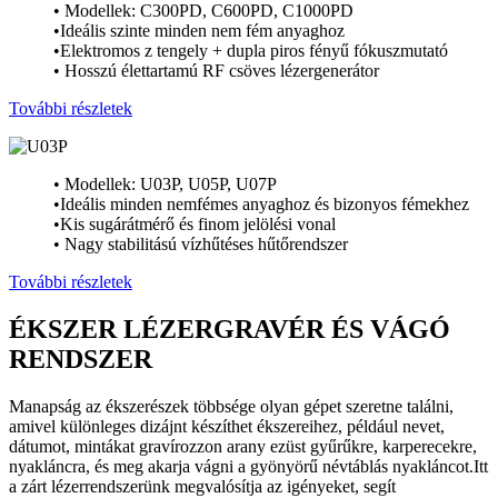
• Modellek: C300PD, C600PD, C1000PD
•Ideális szinte minden nem fém anyaghoz
•Elektromos z tengely + dupla piros fényű fókuszmutató
• Hosszú élettartamú RF csöves lézergenerátor
További részletek
• Modellek: U03P, U05P, U07P
•Ideális minden nemfémes anyaghoz és bizonyos fémekhez
•Kis sugárátmérő és finom jelölési vonal
• Nagy stabilitású vízhűtéses hűtőrendszer
További részletek
ÉKSZER LÉZERGRAVÉR ÉS VÁGÓ
RENDSZER
Manapság az ékszerészek többsége olyan gépet szeretne találni,
amivel különleges dizájnt készíthet ékszereihez, például nevet,
dátumot, mintákat gravírozzon arany ezüst gyűrűkre, karperecekre,
nyakláncra, és meg akarja vágni a gyönyörű névtáblás nyakláncot.Itt
a zárt lézerrendszerünk megvalósítja az igényeket, segít