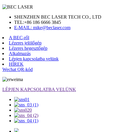
SHENZHEN BEC LASER TECH CO., LTD
TEL:
+86 186 6666 3845
E-MAIL: mike@beclaser.com
A BEC-ről
Lézeres jelölőgép
Lézeres hegesztőgép
Alkalmazás
Lépjen kapcsolatba velünk
HÍREK
Wechat QR-kód
LÉPJEN KAPCSOLATBA VELÜNK