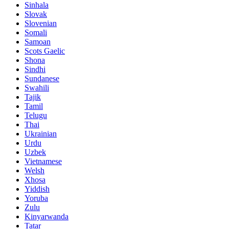
Sinhala
Slovak
Slovenian
Somali
Samoan
Scots Gaelic
Shona
Sindhi
Sundanese
Swahili
Tajik
Tamil
Telugu
Thai
Ukrainian
Urdu
Uzbek
Vietnamese
Welsh
Xhosa
Yiddish
Yoruba
Zulu
Kinyarwanda
Tatar