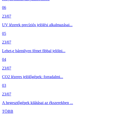
06
23/07
UV lézerek precíziós jelölési alkalmazásai...
05
23/07
Lehet-e bármilyen fémet fibbal jelölni...
04
23/07
CO2 lézeres jelölőgépek: forradalmi...
03
23/07
A hegesztőgépek kilátásai az ékszerekben ...
TÖBB