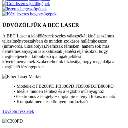
ÜDVÖZÖLJÜK A BEC LASER
A BEC Laser a jelölőlézerek széles választékát kínálja számos
teljesítményosztályban és minden szokásos hullámhosszon
(infravörös, ultraibolya).Nemcsak fémeken, hanem sok más
nemfémes anyagon is alkalmasak jelölési eljárásokra, hogy
megfeleljenek a különböző iparágak jelölési
követelményeinek.Szakértelmünk biztosítja, hogy megtalálja a
megfelelő lézergépeket.
• Modellek: FB200PD,FB300PD,FB500PD,FB800PD
• Ideális minden fémhez és a legtöbb műanyaghoz
•Elektromos z tengely + dupla piros fényű fókuszmutató
• Kompakt méret és könnyen hordozható
További részletek